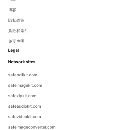
博客
隐私政策
条款和条件
免责声明
Legal
Network sites
safepdfkit.com
safeimagekit.com
safezipkit.com
safeaudiokit.com
safevideokit.com
safeimageconverter.com