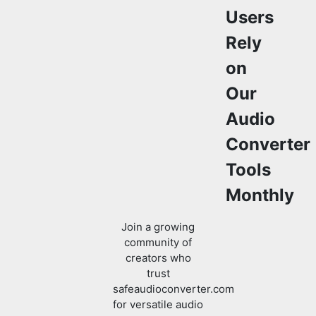
on
Our
Audio
Converter
Tools
Monthly
Join a growing
community of
creators who
trust
safeaudioconverter.com
for versatile audio
convert and
processing
solutions.