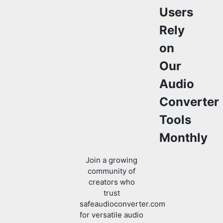
on
Our
Audio
Converter
Tools
Monthly
Join a growing
community of
creators who
trust
safeaudioconverter.com
for versatile audio
convert and
processing
solutions.