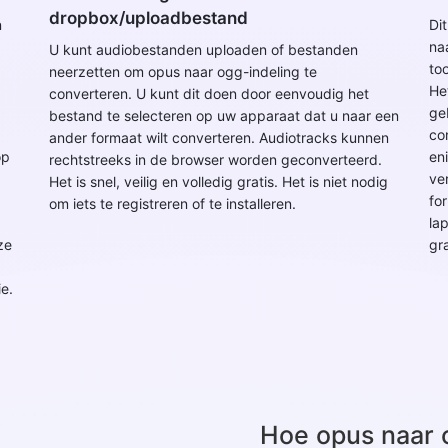
dropbox/uploadbestand
n
Di
na
U kunt audiobestanden uploaden of bestanden
to
neerzetten om opus naar ogg-indeling te
He
converteren. U kunt dit doen door eenvoudig het
geb
bestand te selecteren op uw apparaat dat u naar een
co
ander formaat wilt converteren. Audiotracks kunnen
op
en
rechtstreeks in de browser worden geconverteerd.
ve
Het is snel, veilig en volledig gratis. Het is niet nodig
fo
om iets te registreren of te installeren.
la
ze
gr
e.
Hoe opus naar 