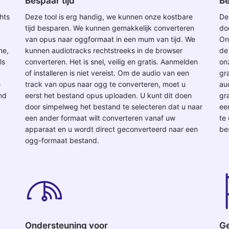
Bespaar tijd
Be
hts
Deze tool is erg handig, we kunnen onze kostbare
De
tijd besparen. We kunnen gemakkelijk converteren
do
van opus naar oggformaat in een mum van tijd. We
On
ne,
kunnen audiotracks rechtstreeks in de browser
de
ls
converteren. Het is snel, veilig en gratis. Aanmelden
on
of installeren is niet vereist. Om de audio van een
gr
e
track van opus naar ogg te converteren, moet u
au
and
eerst het bestand opus uploaden. U kunt dit doen
gr
door simpelweg het bestand te selecteren dat u naar
ee
een ander formaat wilt converteren vanaf uw
te
apparaat en u wordt direct geconverteerd naar een
be
ogg-formaat bestand.
Ondersteuning voor
Ge