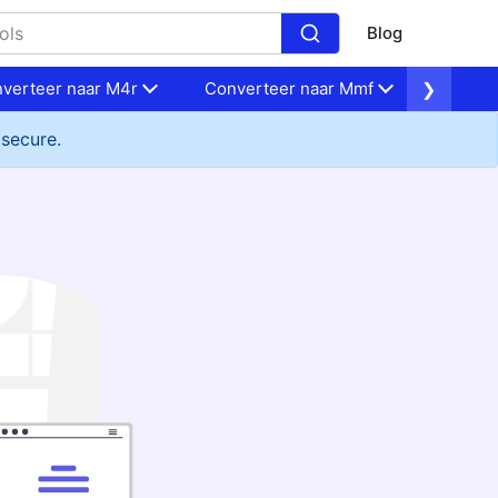
Blog
verteer naar M4r
Converteer naar Mmf
❯
Conver
 secure.