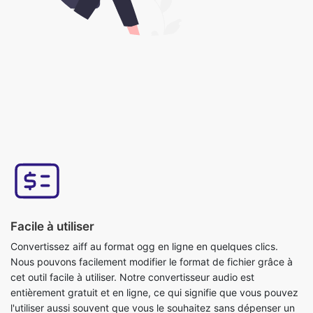
Facile à utiliser
Convertissez aiff au format ogg en ligne en quelques clics.
Nous pouvons facilement modifier le format de fichier grâce à
cet outil facile à utiliser. Notre convertisseur audio est
entièrement gratuit et en ligne, ce qui signifie que vous pouvez
l'utiliser aussi souvent que vous le souhaitez sans dépenser un
seul centime et qu'il ne nécessite aucune installation. Cet outil
est facile à utiliser, il suffit de télécharger le fichier original et
vous obtiendrez un fichier converti au format ogg.