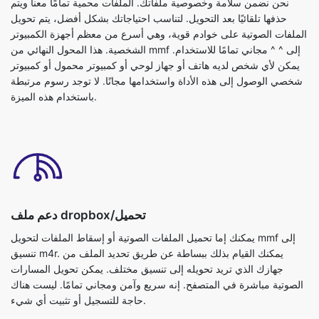
نحن نضمن سلامة وخصوصية ملفاتك. الملفات محمية تمامًا معنا ويتم
حذفها تلقائيًا بعد التحويل. لتناسب احتياجاتك بشكل أفضل، يتم تحويل
الملفات الصوتية على خوادم قوية، وهي أسرع من معظم أجهزة الكمبيوتر
الشخصية. هذا المحول النهائي من mmf إلى ^ ^ مجاني تمامًا للاستخدام.
يمكن لأي شخص لديه هاتف أو جهاز لوحي أو كمبيوتر محمول أو كمبيوتر
شخصي الوصول إلى هذه الأداة واستخدامها مجانًا. لا توجد رسوم مرتبطة
باستخدام هذه الميزة.
دعم ملف dropbox/تحميل
يمكنك إما تحميل الملفات الصوتية أو إسقاط الملفات لتحويل mmf إلى
تنسيق m4r. يمكنك القيام بذلك ببساطة عن طريق تحديد الملف من
جهازك الذي تريد تحويله إلى تنسيق مختلف. يمكن تحويل المسارات
الصوتية مباشرة في المتصفح. إنه سريع وآمن ومجاني تمامًا. ليست هناك
حاجة للتسجيل أو تثبيت أي شيء.