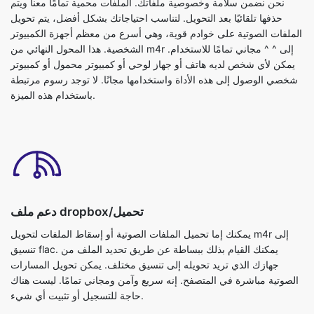
نحن نضمن سلامة وخصوصية ملفاتك. الملفات محمية تمامًا معنا ويتم
حذفها تلقائيًا بعد التحويل. لتناسب احتياجاتك بشكل أفضل، يتم تحويل
الملفات الصوتية على خوادم قوية، وهي أسرع من معظم أجهزة الكمبيوتر
الشخصية. هذا المحول النهائي من m4r إلى ^ ^ مجاني تمامًا للاستخدام.
يمكن لأي شخص لديه هاتف أو جهاز لوحي أو كمبيوتر محمول أو كمبيوتر
شخصي الوصول إلى هذه الأداة واستخدامها مجانًا. لا توجد رسوم مرتبطة
باستخدام هذه الميزة.
دعم ملف dropbox/تحميل
يمكنك إما تحميل الملفات الصوتية أو إسقاط الملفات لتحويل m4r إلى
تنسيق flac. يمكنك القيام بذلك ببساطة عن طريق تحديد الملف من
جهازك الذي تريد تحويله إلى تنسيق مختلف. يمكن تحويل المسارات
الصوتية مباشرة في المتصفح. إنه سريع وآمن ومجاني تمامًا. ليست هناك
حاجة للتسجيل أو تثبيت أي شيء.