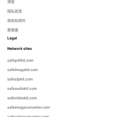
條款和條件
棄權書
Legal
Network sites
safepdfkit.com
safeimagekit.com
safezipkit.com
safeaudiokit.com
safevideokit.com
safeimageconverter.com
safevideoconverter.com
© 2026 Copyright: