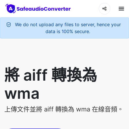
We do not upload any files to server, hence your
data is 100% secure.
將 aiff 轉換為
wma
上傳文件並將 aiff 轉換為 wma 在線音頻。
Upload Your Audio