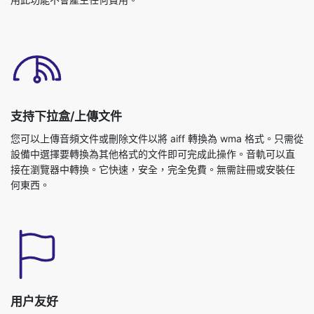
支持下拉盒/上傳文件
您可以上傳音頻文件或刪除文件以將 aiff 轉換為 wma 格式。只需從
設備中選擇要轉換為其他格式的文件即可完成此操作。音軌可以直
接在瀏覽器中轉換。它快速，安全，完全免費。無需註冊或安裝任
何東西。
用户友好
這是一個用户友好的 aiff 到 wma 轉換器工具。此工具不需要額外的
知識，您可以隨時隨地輕鬆使用此工具。它如此簡單，即使是一個
孩子也可以使用它。這是絕對免費的在線工具。它可以在幾秒鐘內