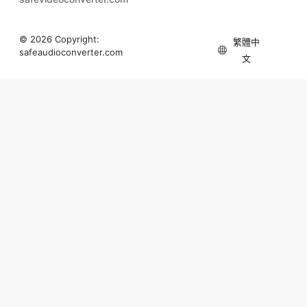
繁體中
safeaudioconverter.com
文