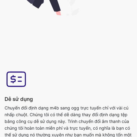
Dễ sử dụng
Chuyển đổi định dạng m4b sang ogg trực tuyến chỉ với vài cú
nhấp chuột. Chúng tôi có thể dễ dàng thay đổi định dạng tệp
bằng công cụ dễ sử dụng này. Trình chuyển đổi âm thanh của
chúng tôi hoàn toàn miễn phí và trực tuyến, có nghĩa là bạn có
thể sử dụng nó thường xuyên như bạn muốn mà không tốn một
xu nào và nó không yêu cầu cài đặt. Công cụ này rất dễ sử
dụng, bạn chỉ cần tải lên tệp gốc và bạn sẽ nhận được tệp định
dạng ogg được chuyển đổi.