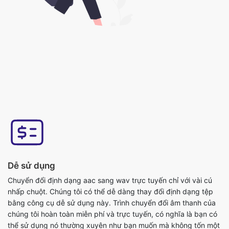
Dễ sử dụng
Chuyển đổi định dạng aac sang wav trực tuyến chỉ với vài cú
nhấp chuột. Chúng tôi có thể dễ dàng thay đổi định dạng tệp
bằng công cụ dễ sử dụng này. Trình chuyển đổi âm thanh của
chúng tôi hoàn toàn miễn phí và trực tuyến, có nghĩa là bạn có
thể sử dụng nó thường xuyên như bạn muốn mà không tốn một
xu nào và nó không yêu cầu cài đặt. Công cụ này rất dễ sử
dụng, bạn chỉ cần tải lên tệp gốc và bạn sẽ nhận được tệp định