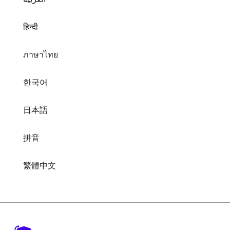
हिन्दी
ภาษาไทย
한국어
日本語
拼音
繁體中文