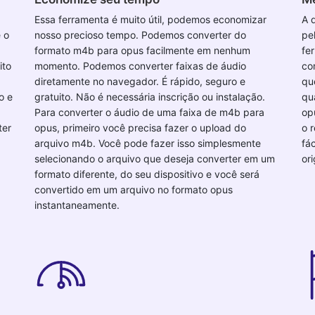
Essa ferramenta é muito útil, podemos economizar
A 
 o
nosso precioso tempo. Podemos converter do
pe
formato m4b para opus facilmente em nenhum
fe
ito
momento. Podemos converter faixas de áudio
co
diretamente no navegador. É rápido, seguro e
qu
o e
gratuito. Não é necessária inscrição ou instalação.
qu
Para converter o áudio de uma faixa de m4b para
op
ter
opus, primeiro você precisa fazer o upload do
o 
arquivo m4b. Você pode fazer isso simplesmente
fá
selecionando o arquivo que deseja converter em um
or
formato diferente, do seu dispositivo e você será
convertido em um arquivo no formato opus
instantaneamente.