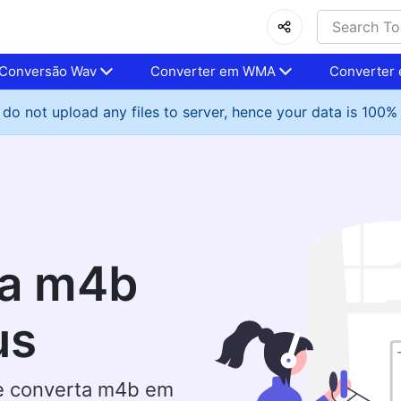
Conversão Wav
Converter em WMA
Converter
do not upload any files to server, hence your data is 100%
ta m4b
us
 e converta m4b em