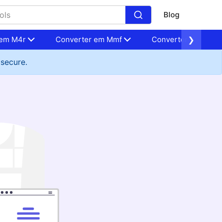
Blog
 em M4r
Converter em Mmf
Converter em Flac
❯
 secure.