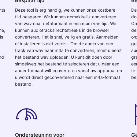
Bespaar tijd
Be
hts
Deze tool is erg handig, we kunnen onze kostbare
De
tijd besparen. We kunnen gemakkelijk converteren
do
van wav naar m4aformaat in een mum van tijd. We
On
ne,
kunnen audiotracks rechtstreeks in de browser
de
ls
converteren. Het is snel, veilig en gratis. Aanmelden
on
of installeren is niet vereist. Om de audio van een
gr
e
track van wav naar m4a te converteren, moet u eerst
au
and
het bestand wav uploaden. U kunt dit doen door
gr
simpelweg het bestand te selecteren dat u naar een
ee
ander formaat wilt converteren vanaf uw apparaat en
te
u wordt direct geconverteerd naar een m4a-formaat
be
bestand.
Ondersteuning voor
Ge