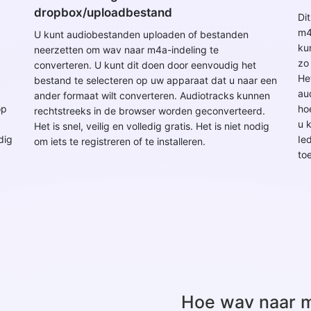
dropbox/uploadbestand
Di
m4
U kunt audiobestanden uploaden of bestanden
ku
neerzetten om wav naar m4a-indeling te
zo
converteren. U kunt dit doen door eenvoudig het
Het
bestand te selecteren op uw apparaat dat u naar een
au
ander formaat wilt converteren. Audiotracks kunnen
op
ho
rechtstreeks in de browser worden geconverteerd.
u 
Het is snel, veilig en volledig gratis. Het is niet nodig
dig
Ie
om iets te registreren of te installeren.
to
Hoe wav naar 