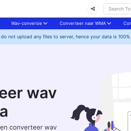
Wav-conversie
Converteer naar WMA
Con
do not upload any files to server, hence your data is 100%
eer wav
a
 en converteer wav