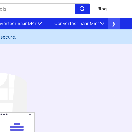
Blog
verteer naar M4r
Converteer naar Mmf
❯
Conver
 secure.