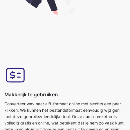
Makkelijk te gebruiken
Converteer wav naar aiff-formaat online met slechts een paar
klikken. We kunnen het bestandsformaat eenvoudig wijzigen
met deze gebruiksvriendelijke tool. Onze audio-omzetter is
volledig gratis en online, wat betekent dat je hem zo vaak kunt
gebruiken als je wilt zonder een cent uit te geven en er geen
installatie voor nodig is. Deze tool is gemakkelijk te gebruiken,
je hoeft alleen maar het originele bestand te uploaden en je