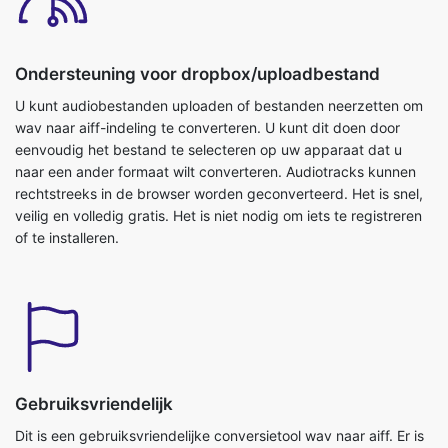
Ondersteuning voor dropbox/uploadbestand
U kunt audiobestanden uploaden of bestanden neerzetten om
wav naar aiff-indeling te converteren. U kunt dit doen door
eenvoudig het bestand te selecteren op uw apparaat dat u
naar een ander formaat wilt converteren. Audiotracks kunnen
rechtstreeks in de browser worden geconverteerd. Het is snel,
veilig en volledig gratis. Het is niet nodig om iets te registreren
of te installeren.
Gebruiksvriendelijk
Dit is een gebruiksvriendelijke conversietool wav naar aiff. Er is
geen extra kennis nodig voor deze tool, je kunt deze tool
gemakkelijk overal gebruiken. Het is zo eenvoudig dat zelfs
een kind het kan gebruiken. Het is absoluut gratis online tool.