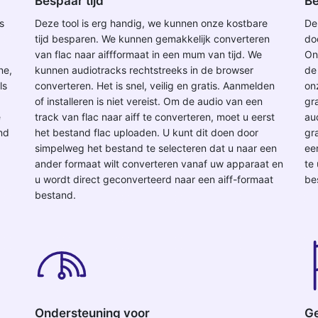
Bespaar tijd
Be
s
Deze tool is erg handig, we kunnen onze kostbare
De
tijd besparen. We kunnen gemakkelijk converteren
do
van flac naar aiffformaat in een mum van tijd. We
On
ne,
kunnen audiotracks rechtstreeks in de browser
de
ls
converteren. Het is snel, veilig en gratis. Aanmelden
on
of installeren is niet vereist. Om de audio van een
gra
e
track van flac naar aiff te converteren, moet u eerst
au
and
het bestand flac uploaden. U kunt dit doen door
gra
simpelweg het bestand te selecteren dat u naar een
ee
ander formaat wilt converteren vanaf uw apparaat en
te
u wordt direct geconverteerd naar een aiff-formaat
be
bestand.
Ondersteuning voor
Ge