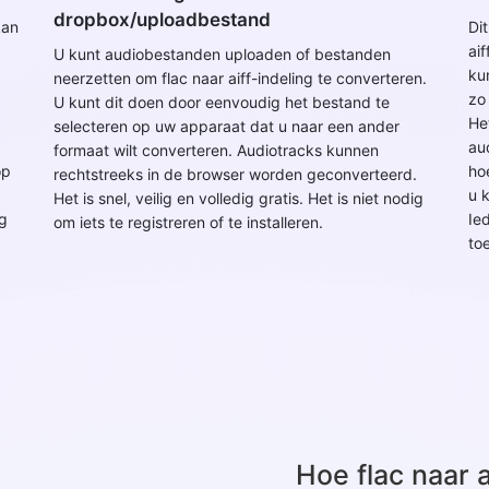
dropbox/uploadbestand
kan
Dit
aif
U kunt audiobestanden uploaden of bestanden
ku
neerzetten om flac naar aiff-indeling te converteren.
zo
U kunt dit doen door eenvoudig het bestand te
Het
selecteren op uw apparaat dat u naar een ander
au
formaat wilt converteren. Audiotracks kunnen
op
ho
rechtstreeks in de browser worden geconverteerd.
u 
Het is snel, veilig en volledig gratis. Het is niet nodig
ig
Ie
om iets te registreren of te installeren.
to
Hoe flac naar 