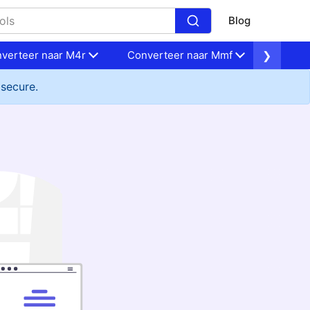
Blog
verteer naar M4r
Converteer naar Mmf
❯
Conver
 secure.