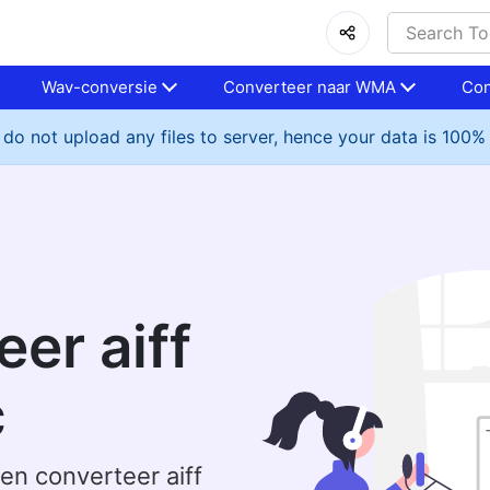
Wav-conversie
Converteer naar WMA
Con
do not upload any files to server, hence your data is 100%
er aiff
c
en converteer aiff