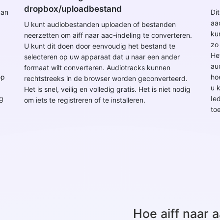
dropbox/uploadbestand
kan
Dit
aa
U kunt audiobestanden uploaden of bestanden
ku
neerzetten om aiff naar aac-indeling te converteren.
zo
U kunt dit doen door eenvoudig het bestand te
Het
selecteren op uw apparaat dat u naar een ander
au
formaat wilt converteren. Audiotracks kunnen
op
ho
rechtstreeks in de browser worden geconverteerd.
u 
Het is snel, veilig en volledig gratis. Het is niet nodig
ig
Ie
om iets te registreren of te installeren.
to
Hoe aiff naar 