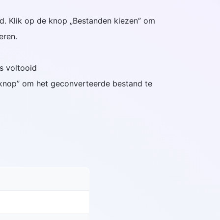
and. Klik op de knop „Bestanden kiezen” om
eren.
is voltooid
dknop” om het geconverteerde bestand te