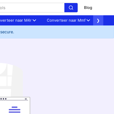
Blog
verteer naar M4r
Converteer naar Mmf
❯
Conver
 secure.