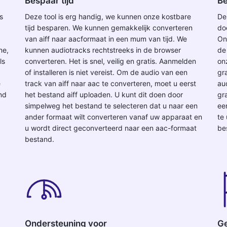
Bespaar tijd
Be
s
Deze tool is erg handig, we kunnen onze kostbare
De
tijd besparen. We kunnen gemakkelijk converteren
do
van aiff naar aacformaat in een mum van tijd. We
On
ne,
kunnen audiotracks rechtstreeks in de browser
de
ls
converteren. Het is snel, veilig en gratis. Aanmelden
on
of installeren is niet vereist. Om de audio van een
gr
e
track van aiff naar aac te converteren, moet u eerst
au
and
het bestand aiff uploaden. U kunt dit doen door
gra
simpelweg het bestand te selecteren dat u naar een
ee
ander formaat wilt converteren vanaf uw apparaat en
te
u wordt direct geconverteerd naar een aac-formaat
be
bestand.
Ondersteuning voor
Ge