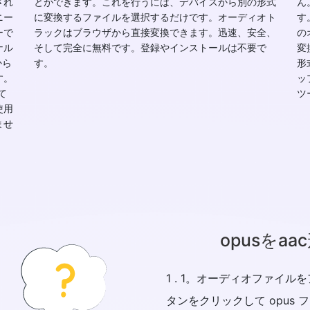
され
とができます。これを行うには、デバイスから別の形式
ん
ニー
に変換するファイルを選択するだけです。オーディオト
す
ーで
ラックはブラウザから直接変換できます。迅速、安全、
の
ナル
そして完全に無料です。登録やインストールは不要で
変
から
す。
形
す。
ッ
て
ツ
使用
ませ
opusをa
1 . 1。オーディオファイ
タンをクリックして opus