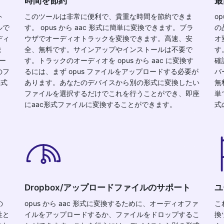
時間を節約
最
ト
このツールは非常に便利で、貴重な時間を節約できま
o
ルで
す。 opus から aac 形式に簡単に変換できます。ブラ
の
ディ
ウザでオーディオトラックを変換できます。高速、安
オ
ま
全、無料です。サインアップやインストールは不要で
す
ー
す。トラックのオーディオを opus から aac に変換す
確
のフ
るには、まず opus ファイルをアップロードする必要が
バ
形式
あります。あなたのデバイスから別の形式に変換したい
無
ファイルを選択するだけでこれを行うことができ、即座
単
にaac形式ファイルに変換することができます。
式
Dropbox/アップロードファイルのサポート
ユ
の
opus から aac 形式に変換するために、オーディオファ
こ
性と
イルをアップロードするか、ファイルをドロップするこ
換