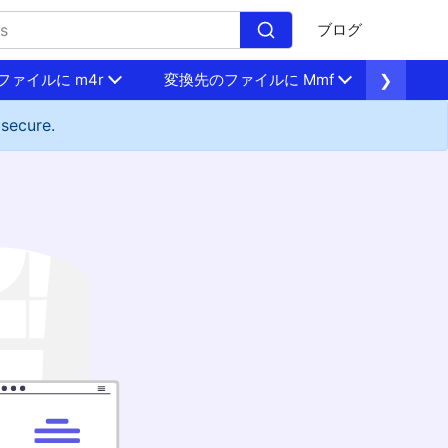
ブログ
ファイルに m4r
変換先のファイルに Mmf
❯
Flac 
 secure.