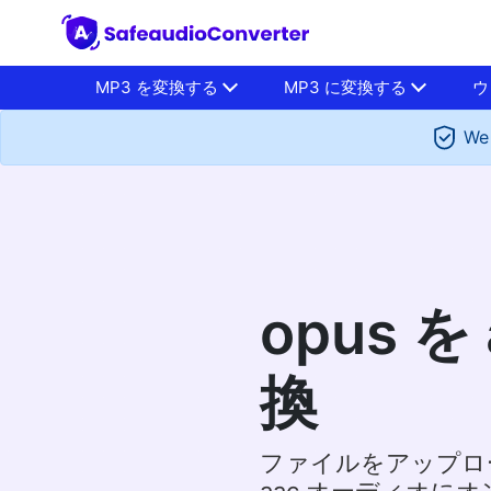
MP3 を変換する
MP3 に変換する
ウ
We 
opus を
換
ファイルをアップロー