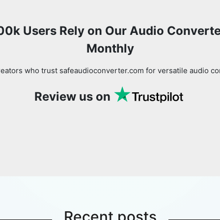
00k Users Rely on Our Audio Converte
Monthly
eators who trust safeaudioconverter.com for versatile audio co
Review us on
Recent posts