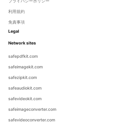
免責事項
Legal
Network sites
safepdfkit.com
safeimagekit.com
safezipkit.com
safeaudiokit.com
safevideokit.com
safeimageconverter.com
safevideoconverter.com
© 2026 Copyright:
日本
safeaudioconverter.com
語