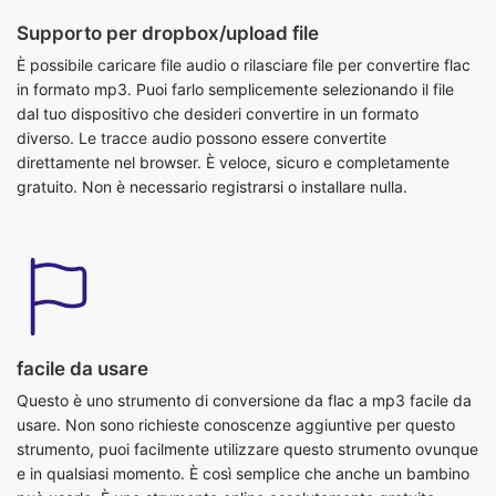
in formato mp3. Puoi farlo semplicemente selezionando il file
dal tuo dispositivo che desideri convertire in un formato
diverso. Le tracce audio possono essere convertite
direttamente nel browser. È veloce, sicuro e completamente
gratuito. Non è necessario registrarsi o installare nulla.
facile da usare
Questo è uno strumento di conversione da flac a mp3 facile da
usare. Non sono richieste conoscenze aggiuntive per questo
strumento, puoi facilmente utilizzare questo strumento ovunque
e in qualsiasi momento. È così semplice che anche un bambino
può usarlo. È uno strumento online assolutamente gratuito.
Converte i file audio in pochi secondi. Tutto quello che devi fare
è inviare il file originale e otterrai un file in formato y
trasformato. Chiunque abbia un telefono, un tablet, un laptop o