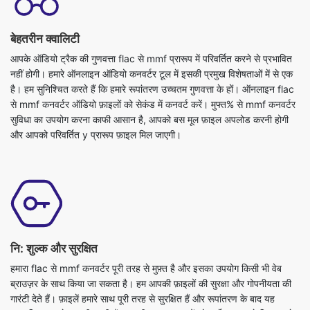
आपके ऑडियो ट्रैक की गुणवत्ता flac से mmf प्रारूप में परिवर्तित करने से प्रभावित
नहीं होगी। हमारे ऑनलाइन ऑडियो कनवर्टर टूल में इसकी प्रमुख विशेषताओं में से एक
है। हम सुनिश्चित करते हैं कि हमारे रूपांतरण उच्चतम गुणवत्ता के हों। ऑनलाइन flac
से mmf कनवर्टर ऑडियो फ़ाइलों को सेकंड में कनवर्ट करें। मुफ्त% से mmf कनवर्टर
सुविधा का उपयोग करना काफी आसान है, आपको बस मूल फ़ाइल अपलोड करनी होगी
और आपको परिवर्तित y प्रारूप फ़ाइल मिल जाएगी।
नि: शुल्क और सुरक्षित
हमारा flac से mmf कनवर्टर पूरी तरह से मुफ़्त है और इसका उपयोग किसी भी वेब
ब्राउज़र के साथ किया जा सकता है। हम आपकी फ़ाइलों की सुरक्षा और गोपनीयता की
गारंटी देते हैं। फ़ाइलें हमारे साथ पूरी तरह से सुरक्षित हैं और रूपांतरण के बाद यह
स्वचालित रूप से हटा दी जाती हैं। अपनी आवश्यकताओं को सर्वोत्तम रूप से फिट करने
के लिए, ऑडियो फ़ाइलों को शक्तिशाली सर्वरों पर परिवर्तित किया जाता है, जो अधिकांश
व्यक्तिगत कंप्यूटरों की तुलना में तेज़ होते हैं। यह परम flac से mmf कनवर्टर उपयोग