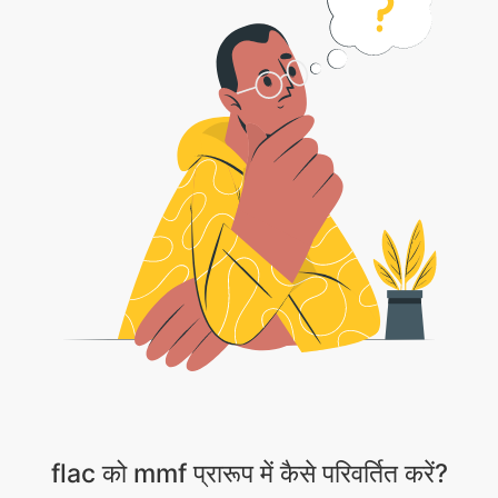
flac को mmf प्रारूप में कैसे परिवर्तित करें?
1 . 1। अपनी ऑडियो फ़ाइल अपलोड करें। अपनी flac फ़ाइलों का चयन करने के लिए “फ़ाइलें
चुनें” बटन पर क्लिक करें।