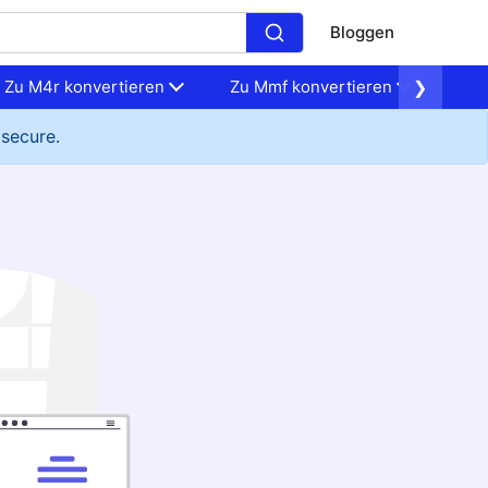
Bloggen
Zu M4r konvertieren
Zu Mmf konvertieren
❯
Zu 
 secure.