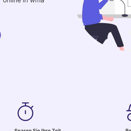
r online in wma
Sparen Sie Ihre Zeit
Be