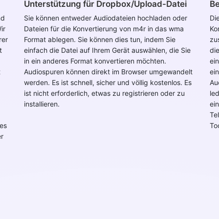
Unterstützung für Dropbox/Upload-Datei
Be
nd
Sie können entweder Audiodateien hochladen oder
Di
ir
Dateien für die Konvertierung von m4r in das wma
Ko
rer
Format ablegen. Sie können dies tun, indem Sie
zu
t
einfach die Datei auf Ihrem Gerät auswählen, die Sie
di
in ein anderes Format konvertieren möchten.
ei
t
Audiospuren können direkt im Browser umgewandelt
ei
werden. Es ist schnell, sicher und völlig kostenlos. Es
Au
ist nicht erforderlich, etwas zu registrieren oder zu
led
installieren.
ei
Te
ses
To
er