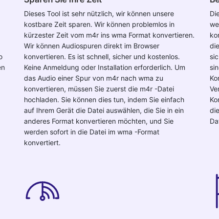
Dieses Tool ist sehr nützlich, wir können unsere
Die
kostbare Zeit sparen. Wir können problemlos in
we
kürzester Zeit vom m4r ins wma Format konvertieren.
ko
Wir können Audiospuren direkt im Browser
di
o
konvertieren. Es ist schnell, sicher und kostenlos.
si
en
Keine Anmeldung oder Installation erforderlich. Um
si
das Audio einer Spur von m4r nach wma zu
Ko
konvertieren, müssen Sie zuerst die m4r -Datei
Ve
hochladen. Sie können dies tun, indem Sie einfach
Ko
auf Ihrem Gerät die Datei auswählen, die Sie in ein
di
anderes Format konvertieren möchten, und Sie
Da
werden sofort in die Datei im wma -Format
konvertiert.