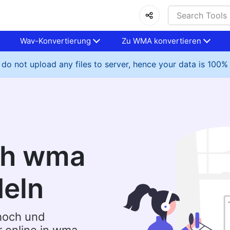
Wav-Konvertierung
Zu WMA konvertieren
do not upload any files to server, hence your data is 100%
ch wma
eln
 hoch und